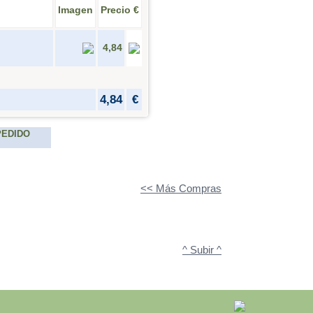
Imagen
Precio €
4,84
4,84
€
PEDIDO
<< Más Compras
^ Subir ^