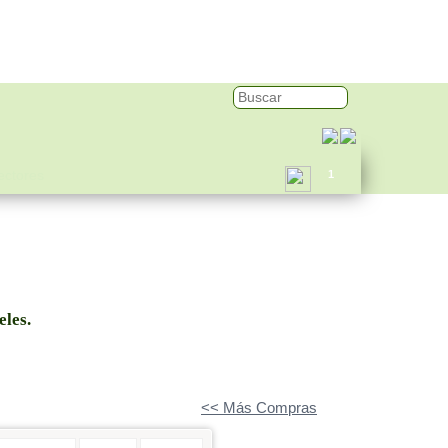
ectores
1
eles.
<< Más Compras