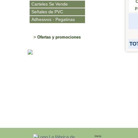
C
Carteles Se Vende
p
Señales de PVC
Adhesivos - Pegatinas
>
Ofertas y promociones
TOT
Inicio