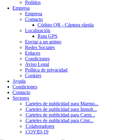
Pedidos
Empresa
Empresa
Contacto
Código QR - Cáptura rápida
Localización
Ruta GPS
Enviar a un amigo
Redes Sociales
Enlaces
Condiciones
Aviso Legal
Política de privacidad
Cookies
Ayuda
Condiciones
Contacto
Sectores
Carteles de publicidad para Marmo...
Carteles de publicidad para Inmob...
Carteles de publicidad para Carpi...
Carteles de publicidad para Crist...
Colaboradores
COVID-19