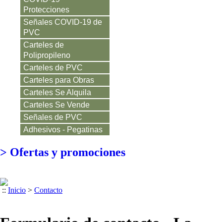
Protecciones
Señales COVID-19 de
PVC
Carteles de
Polipropileno
Carteles de PVC
Carteles para Obras
Carteles Se Alquila
Carteles Se Vende
Señales de PVC
Adhesivos - Pegatinas
>
Ofertas y promociones
::
Inicio
>
Contacto