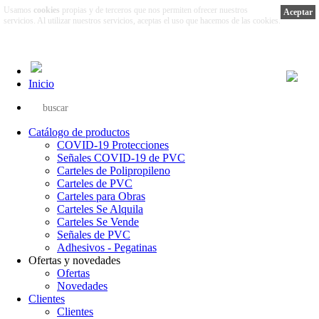
Usamos
cookies
propias y de terceros que nos permiten ofrecer nuestros
Aceptar
servicios. Al utilizar nuestros servicios, aceptas el uso que hacemos de las cookies.
Más información
Inicio
Catálogo de productos
COVID-19 Protecciones
Señales COVID-19 de PVC
Carteles de Polipropileno
Carteles de PVC
Carteles para Obras
Carteles Se Alquila
Carteles Se Vende
Señales de PVC
Adhesivos - Pegatinas
Ofertas y novedades
Ofertas
Novedades
Clientes
Clientes