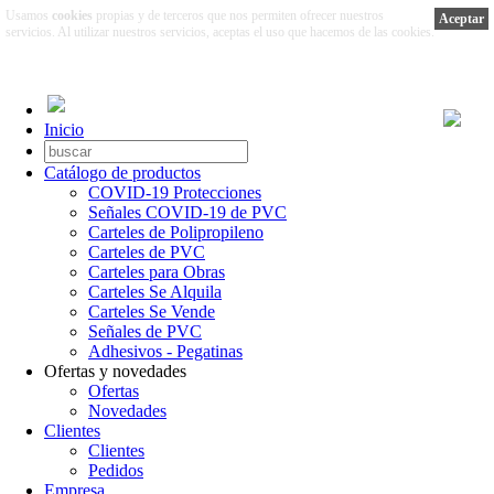
Usamos
cookies
propias y de terceros que nos permiten ofrecer nuestros
Aceptar
servicios. Al utilizar nuestros servicios, aceptas el uso que hacemos de las cookies.
Más información
Inicio
Catálogo de productos
COVID-19 Protecciones
Señales COVID-19 de PVC
Carteles de Polipropileno
Carteles de PVC
Carteles para Obras
Carteles Se Alquila
Carteles Se Vende
Señales de PVC
Adhesivos - Pegatinas
Ofertas y novedades
Ofertas
Novedades
Clientes
Clientes
Pedidos
Empresa