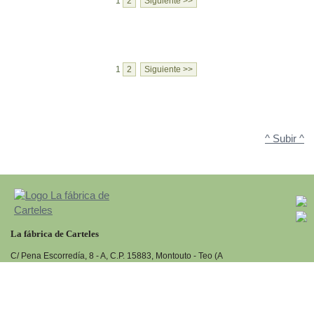
1
2
Siguiente >>
1
2
Siguiente >>
^ Subir ^
La fábrica de Carteles
C/ Pena Escorredía, 8 - A, C.P. 15883, Montouto - Teo (A
Coruña)
Tlf:
981 549 291
+34
www.cartelesdepublicidad.net
Diseño web:->
kantaronet - Diseño de páginas web en Galicia